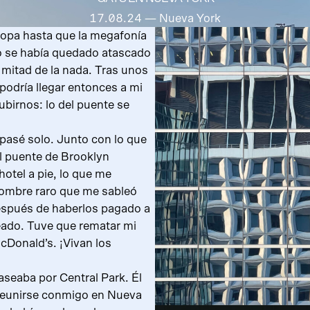
17.08.24
— Nueva York
popa hasta que la megafonía
io se había quedado atascado
mitad de la nada. Tras unos
dría llegar entonces a mi
ubirnos: lo del puente se
pasé solo. Junto con lo que
el puente de Brooklyn
 hotel a pie, lo que me
n hombre raro que me sableó
Después de haberlos pagado a
eado. Tuve que rematar mi
Donald’s. ¡Vivan los
aseaba por Central Park. Él
reunirse conmigo en Nueva