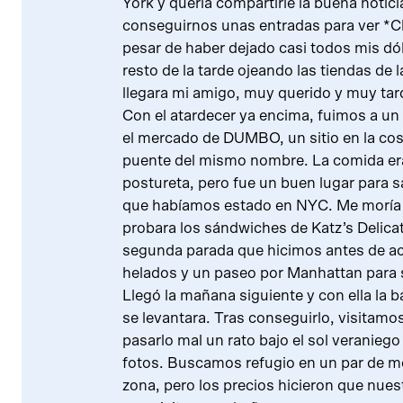
York y quería compartirle la buena notic
conseguirnos unas entradas para ver *
pesar de haber dejado casi todos mis dóla
resto de la tarde ojeando las tiendas de
llegara mi amigo, muy querido y muy tar
Con el atardecer ya encima, fuimos a un p
el mercado de DUMBO, un sitio en la cost
puente del mismo nombre. La comida era
postureta, pero fue un buen lugar para s
que habíamos estado en NYC. Me moría 
probara los sándwiches de Katz’s Delicat
segunda parada que hicimos antes de a
helados y un paseo por Manhattan para 
Llegó la mañana siguiente y con ella la b
se levantara. Tras conseguirlo, visitamos
pasarlo mal un rato bajo el sol veranieg
fotos. Buscamos refugio en un par de m
zona, pero los precios hicieron que nuestr