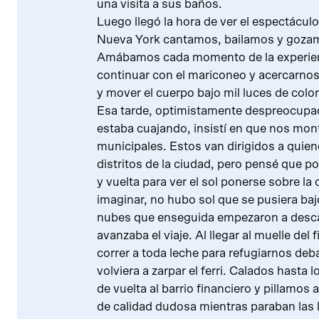
una visita a sus baños.
Luego llegó la hora de ver el espectácul
Nueva York cantamos, bailamos y gozam
Amábamos cada momento de la experienc
continuar con el mariconeo y acercarnos
y mover el cuerpo bajo mil luces de colo
Esa tarde, optimistamente despreocupad
estaba cuajando, insistí en que nos mon
municipales. Estos van dirigidos a quie
distritos de la ciudad, pero pensé que p
y vuelta para ver el sol ponerse sobre l
imaginar, no hubo sol que se pusiera baj
nubes que enseguida empezaron a desc
avanzaba el viaje. Al llegar al muelle del 
correr a toda leche para refugiarnos deb
volviera a zarpar el ferri. Calados hasta
de vuelta al barrio financiero y pillamos
de calidad dudosa mientras paraban las l