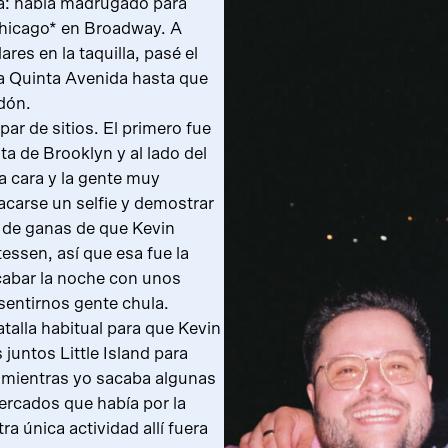
ia: había madrugado para
Chicago* en Broadway. A
res en la taquilla, pasé el
 la Quinta Avenida hasta que
dón.
ar de sitios. El primero fue
a de Brooklyn y al lado del
 cara y la gente muy
acarse un selfie y demostrar
de ganas de que Kevin
essen, así que esa fue la
cabar la noche con unos
sentirnos gente chula.
atalla habitual para que Kevin
 juntos Little Island para
o mientras yo sacaba algunas
ercados que había por la
a única actividad allí fuera