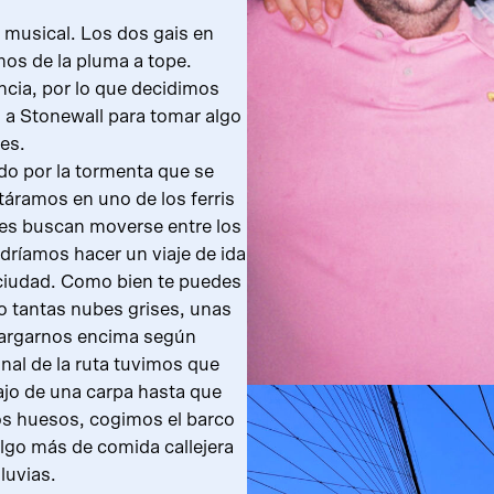
o musical. Los dos gais en
os de la pluma a tope.
ia, por lo que decidimos
 a Stonewall para tomar algo
res.
o por la tormenta que se
táramos en uno de los ferris
nes buscan moverse entre los
odríamos hacer un viaje de ida
a ciudad. Como bien te puedes
o tantas nubes grises, unas
argarnos encima según
final de la ruta tuvimos que
ajo de una carpa hasta que
 los huesos, cogimos el barco
 algo más de comida callejera
luvias.