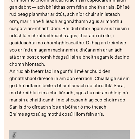
formhór mo chomhsheachtrach san ospidéal amhlaidh
gan dabht — ach bhí áthas orm féin a bheith ar ais. Bhí sé
rud beag pianmhar ar dtús, ach níor chuir sin isteach
orm, mar rinne filleadh ar ghnáthamh agus ar mhothú
cuspóra an-mhaith dom. Bhí dúil mhór agam arís freisin i
ndúshláin chruthaitheacha agus, thar aon ní eile, i
gcuideachta mo chomhghleacaithe. D’fhág an tréimhse
seo ar fad am agam machnamh a dhéanamh ar an ádh
atá orm post chomh héagsúil sin a bheith agam le daoine
chomh hiontach.
An rud ab fhearr faoi ná gur fhill mé ar chuid den
ghnáthshaol díreach in am don earrach. Chiallaigh sé sin
go bhféadfainn béile a bhaint amach do bhreithlá Sara,
mo bhreithlá féin a cheiliúradh, agus fiú uair an chloig nó
mar sin a chaitheamh i mo sheasamh ag ceolchoirm do
San Isidro díreach síos an bóthar ó mo theach.
Bhí mé ag tosú ag mothú cosúil liom féin arís.