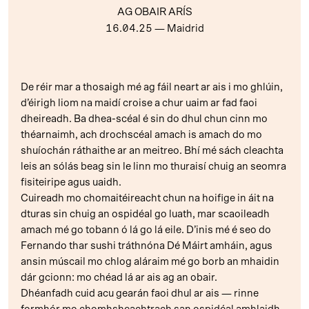
AG OBAIR ARÍS
16.04.25
— Maidrid
De réir mar a thosaigh mé ag fáil neart ar ais i mo ghlúin,
d’éirigh liom na maidí croise a chur uaim ar fad faoi
dheireadh. Ba dhea-scéal é sin do dhul chun cinn mo
théarnaimh, ach drochscéal amach is amach do mo
shuíochán ráthaithe ar an meitreo. Bhí mé sách cleachta
leis an sólás beag sin le linn mo thuraisí chuig an seomra
fisiteiripe agus uaidh.
Cuireadh mo chomaitéireacht chun na hoifige in áit na
dturas sin chuig an ospidéal go luath, mar scaoileadh
amach mé go tobann ó lá go lá eile. D’inis mé é seo do
Fernando thar sushi tráthnóna Dé Máirt amháin, agus
ansin múscail mo chlog aláraim mé go borb an mhaidin
dár gcionn: mo chéad lá ar ais ag an obair.
Dhéanfadh cuid acu gearán faoi dhul ar ais — rinne