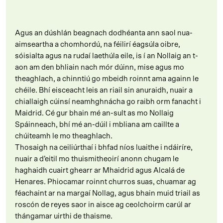
Agus an dúshlán beagnach dodhéanta ann saol nua-
aimseartha a chomhordú, na féilirí éagsúla oibre,
sóisialta agus na rudaí laethúla eile, is í an Nollaig an t-
aon am den bhliain nach mór dúinn, mise agus mo
theaghlach, a chinntiú go mbeidh roinnt ama againn le
chéile. Bhí eisceacht leis an riail sin anuraidh, nuair a
chiallaigh cúinsí neamhghnácha go raibh orm fanacht i
Maidrid. Cé gur bhain mé an-sult as mo Nollaig
Spáinneach, bhí mé an-dúil i mbliana am caillte a
chúiteamh le mo theaghlach.
Thosaigh na ceiliúrthaí i bhfad níos luaithe i ndáiríre,
nuair a d’eitil mo thuismitheoirí anonn chugam le
haghaidh cuairt ghearr ar Mhaidrid agus Alcalá de
Henares. Phiocamar roinnt churros suas, chuamar ag
féachaint ar na margaí Nollag, agus bhain muid triail as
roscón de reyes saor in aisce ag ceolchoirm carúl ar
thángamar uirthi de thaisme.