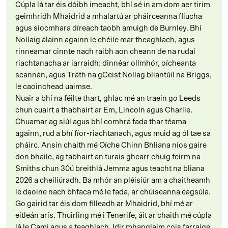
Cúpla lá tar éis dóibh imeacht, bhí sé in am dom aer tirim
geimhridh Mhaidrid a mhalartú ar pháirceanna fliucha
agus siocmhara díreach taobh amuigh de Burnley. Bhí
Nollaig álainn againn le chéile mar theaghlach, agus
rinneamar cinnte nach raibh aon cheann de na rudaí
riachtanacha ar iarraidh: dinnéar ollmhór, oícheanta
scannán, agus Tráth na gCeist Nollag bliantúil na Briggs,
le caoinchead uaimse.
Nuair a bhí na féilte thart, ghlac mé an traein go Leeds
chun cuairt a thabhairt ar Em, Lincoln agus Charlie.
Chuamar ag siúl agus bhí comhrá fada thar téama
againn, rud a bhí fíor-riachtanach, agus muid ag ól tae sa
pháirc. Ansin chaith mé Oíche Chinn Bhliana níos gaire
don bhaile, ag tabhairt an turais ghearr chuig feirm na
Smiths chun 30ú breithlá Jemma agus teacht na bliana
2026 a cheiliúradh. Ba mhór an pléisiúr am a chaitheamh
le daoine nach bhfaca mé le fada, ar chúiseanna éagsúla.
Go gairid tar éis dom filleadh ar Mhaidrid, bhí mé ar
eitleán arís. Thuirling mé i Tenerife, áit ar chaith mé cúpla
lá le Cami agus a teaghlach. Idir mhanglaim cois farraige