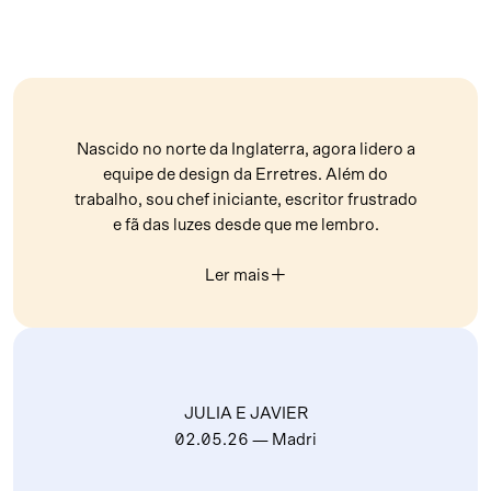
Nascido no norte da Inglaterra, agora lidero a
equipe de design da Erretres. Além do
trabalho, sou chef iniciante, escritor frustrado
e fã das luzes desde que me lembro.
Com este novo site, busco me afastar de um
Ler mais
︎
estilo informativo para refletir sobre minhas
experiências e documentar visualmente o
mundo como eu o vejo.
JULIA E JAVIER
02.05.26
— Madri