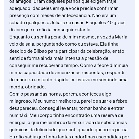
os amigos. Eram daqueles planos que exigem traje
adequado, daqueles em que você precisa confirmar
presença com meses de antecedência. Não era um
sábado qualquer: a Julia ia se casar. E aqueles 40 graus
diziam que eu não ia conseguir estar lá.
Enquanto eu sentia pena de mim mesmo, a voz da María
veio da sala, perguntando como eu estava. Ela tinha
descido de Bilbao para participar da celebração, então
senti de forma ainda mais intensa a pressão de
conseguir me recuperar a tempo. Como a febre diminuía
minha capacidade de amenizar as respostas, respondi
de maneira um tanto ríspida: eu estava me sentindo uma
merda, obrigado.
Com o passar das horas, porém, aconteceu algo
milagroso. Meu humor melhorou, parei de suar e a febre
desapareceu. Consegui levantar, tomar banho e entrar
num táxi. Meu corpo tinha encontrado uma reserva de
energia, o que me lembrou da enxurrada de substâncias
químicas da felicidade que senti quando quebrei a perna.
Eu não sabia que tinha tantas endorfinas escondidas por