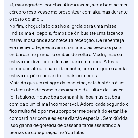
aí, mas agradeci por elas. Ainda assim, seria bom se meu
cérebro resolvesse me presentear com algumas durante
o resto do ano…
No fim, cheguei são e salvo à igreja para uma missa
lindíssima e, depois, fomos de ônibus até uma fazenda
maravilhosa onde aconteceu a recepção. De repente já
era meia-noite, e estavam chamando as pessoas para
embarcar no primeiro ônibus de volta a Madri, mas eu
estava me divertindo demais para ir embora. A festa
continuou até as quatro da manhã, hora em que eu ainda
estava de pé e dançando… mais ou menos.
Mais do que um milagre da medicina, esta história é um
testemunho de como o casamento da Julia e do Javier
foi fabuloso. Houve boa companhia, boa música, boa
comida e um clima incomparável. Adorei cada segundo e
fico muito feliz por meu corpo ter me permitido estar lá e
compartilhar com eles esse dia tão especial. Sem dúvida,
isso ganha de goleada de passar a tarde assistindo a
teorias da conspiração no YouTube.