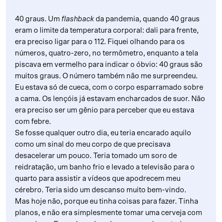
40 graus. Um
flashback
da pandemia, quando 40 graus
eram o limite da temperatura corporal: dali para frente,
era preciso ligar para o 112. Fiquei olhando para os
números, quatro-zero, no termômetro, enquanto a tela
piscava em vermelho para indicar o óbvio: 40 graus são
muitos graus. O número também não me surpreendeu.
Eu estava só de cueca, com o corpo esparramado sobre
a cama. Os lençóis já estavam encharcados de suor. Não
era preciso ser um gênio para perceber que eu estava
com febre.
Se fosse qualquer outro dia, eu teria encarado aquilo
como um sinal do meu corpo de que precisava
desacelerar um pouco. Teria tomado um soro de
reidratação, um banho frio e levado a televisão para o
quarto para assistir a vídeos que apodrecem meu
cérebro. Teria sido um descanso muito bem-vindo.
Mas hoje não, porque eu tinha coisas para fazer. Tinha
planos, e não era simplesmente tomar uma cerveja com