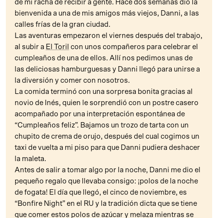
de mi racha de recibir a gente. Hace dos semanas dio la
bienvenida a una de mis amigos más viejos, Danni, a las
calles frías de la gran ciudad.
Las aventuras empezaron el viernes después del trabajo,
al subir a
El Toril
con unos compañeros para celebrar el
cumpleaños de una de ellos. Allí nos pedimos unas de
las deliciosas hamburguesas y Danni llegó para unirse a
la diversión y comer con nosotros.
La comida terminó con una sorpresa bonita gracias al
novio de Inés, quien le sorprendió con un postre casero
acompañado por una interpretación espontánea de
“Cumpleaños feliz”. Bajamos un trozo de tarta con un
chupito de crema de orujo, después del cual cogimos un
taxi de vuelta a mi piso para que Danni pudiera deshacer
la maleta.
Antes de salir a tomar algo por la noche, Danni me dio el
pequeño regalo que llevaba consigo: ¡polos de la noche
de fogata! El día que llegó, el cinco de noviembre, es
“Bonfire Night” en el RU y la tradición dicta que se tiene
que comer estos polos de azúcar y melaza mientras se