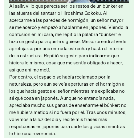
Al salir, vi lo que parecía ser los restos de un búnker en
las afueras del santuario Hiroshima Gokoku. Al
acercarme a las paredes de hormigón, un señor mayor
se me acercó y empezó a hablarme en japonés. Viendo la
confusión en mi cara, me repitió la palabra “búnker” e
hizo un gesto para que le siguiese. Me sorprendí al verle
apretujarse por una entrada estrecha y hasta el interior
de la estructura. Repitió su gesto para indicarme que
hiciera lo mismo, cosa que me sentía obligado a hacer,
así que ahí me metí.
Por dentro, el espacio se había reclamado por la
naturaleza, pero aún se veía aperturas en el hormigón a
los que hacía gestos el señor mientras me explicaba no
sé qué cosa en japonés. Aunque no entendía nada,
apreciaba mucho sus ganas de enseñarme el búnker: no
me hubiera metido si no fuera por él. Tras unos minutos,
volvimos a la luz del día y recité mis frases más
respetuosas en japonés para darle las gracias mientras
le hice una reverencia.