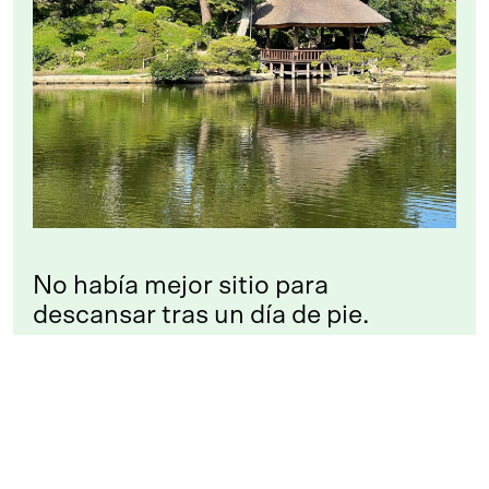
No había mejor sitio para
descansar tras un día de pie.
Ya cansado después de mi excursión, me levanté, salí del
jardín y me subí a un autobús de vuelta a la estación de
tren. Ahí pillé algo para cenar y esperé al siguiente tren
bala a Osaka, donde Inés tenía una última sorpresa antes
de que acabara el día: ¡tocaba ir de karaoke!
Tras una ducha rápida en el hotel para refrescarme y