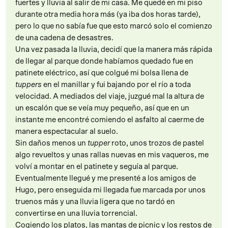
fuertes y lluvia al salir de mi casa. Me quedé en mi piso
durante otra media hora más (ya iba dos horas tarde),
pero lo que no sabía fue que esto marcó solo el comienzo
de una cadena de desastres.
Una vez pasada la lluvia, decidí que la manera más rápida
de llegar al parque donde habíamos quedado fue en
patinete eléctrico, así que colgué mi bolsa llena de
tuppers
en el manillar y fui bajando por el río a toda
velocidad. A mediados del viaje, juzgué mal la altura de
un escalón que se veía muy pequeño, así que en un
instante me encontré comiendo el asfalto al caerme de
manera espectacular al suelo.
Sin daños menos un
tupper
roto, unos trozos de pastel
algo revueltos y unas rallas nuevas en mis vaqueros, me
volví a montar en el patinete y seguía al parque.
Eventualmente llegué y me presenté a los amigos de
Hugo, pero enseguida mi llegada fue marcada por unos
truenos más y una lluvia ligera que no tardó en
convertirse en una lluvia torrencial.
Cogiendo los platos, las mantas de picnic y los restos de