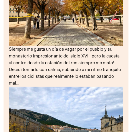
Siempre me gusta un día de vagar por el pueblo y su
monasterio impresionante del siglo
XVI
, ¡pero la cuesta
al centro desde la estación de tren siempre me mata!
Decidí tomarlo con calma, subiendo a mi ritmo tranquilo
entre los ciclistas que realmente lo estaban pasando
mal…