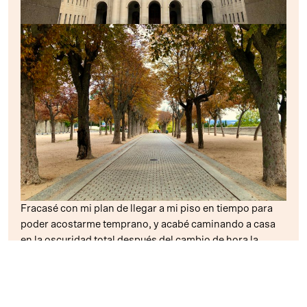
Fracasé con mi plan de llegar a mi piso en tiempo para
poder acostarme temprano, y acabé caminando a casa
en la oscuridad total después del cambio de hora la
noche anterior. Valió la pena hacer esta escapada, sin
embargo – ¡ya que
soy del campo
, necesito ver un poco
de vegetación de vez en cuando!