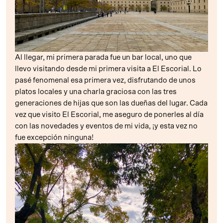
Al llegar, mi primera parada fue un bar local, uno que
llevo visitando desde mi primera visita a El Escorial. Lo
pasé fenomenal esa primera vez, disfrutando de unos
platos locales y una charla graciosa con las tres
generaciones de hijas que son las dueñas del lugar. Cada
vez que visito El Escorial, me aseguro de ponerles al día
con las novedades y eventos de mi vida, ¡y esta vez no
fue excepción ninguna!