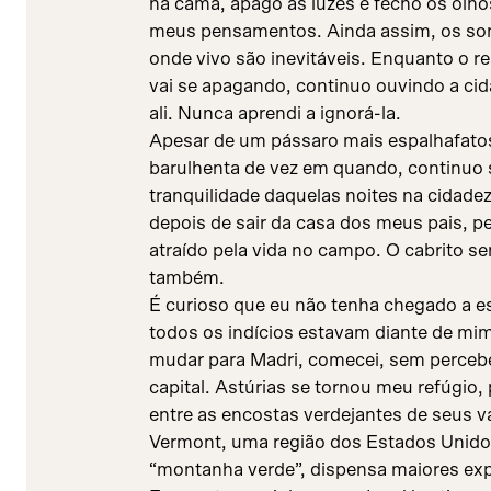
na cama, apago as luzes e fecho os olho
meus pensamentos. Ainda assim, os sons
onde vivo são inevitáveis. Enquanto o r
vai se apagando, continuo ouvindo a ci
ali. Nunca aprendi a ignorá-la.
Apesar de um pássaro mais espalhafato
barulhenta de vez em quando, continuo s
tranquilidade daquelas noites na cidad
depois de sair da casa dos meus pais, p
atraído pela vida no campo. O cabrito s
também.
É curioso que eu não tenha chegado a es
todos os indícios estavam diante de mi
mudar para Madri, comecei, sem percebe
capital. Astúrias se tornou meu refúgio,
entre as encostas verdejantes de seus v
Vermont, uma região dos Estados Unidos
“montanha verde”, dispensa maiores exp