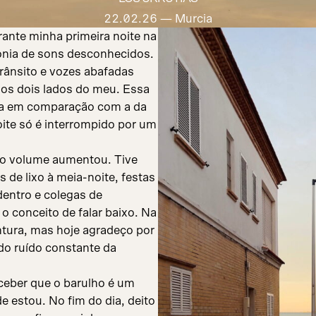
22.02.26
— Murcia
ante minha primeira noite na
fonia de sons desconhecidos.
trânsito e vozes abafadas
dos dois lados do meu. Essa
ca em comparação com a da
oite só é interrompido por um
 o volume aumentou. Tive
de lixo à meia-noite, festas
entro e colegas de
 conceito de falar baixo. Na
tura, mas hoje agradeço por
o ruído constante da
ceber que o barulho é um
e estou. No fim do dia, deito