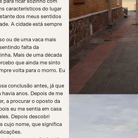
s para ficar sozinho com
 característicos do lugar
estante dos meus sentidos
dade. A cidade está sempre
so ou de uma vaca mais
entindo falta da
ezinha. Mais de uma década
ercebo que ainda me sinto
empre volta para o morro. Eu
sa conclusão antes, já que
m havia anos. Depois de me
r, a procurar o oposto da
 pois eu me sentia em casa
ales. Depois descobri
 cujo nome, que significa
licações.