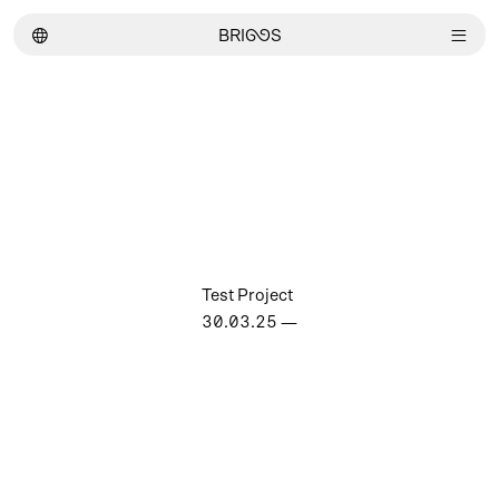
︎
BRI
GG
S
︎
Test Project
30.03.25
—