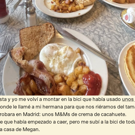
ta y yo me volví a montar en la bici que había usado
unos 
donde le llamé a mi hermana para que nos riéramos del ta
a probara en Madrid: unos M&Ms de crema de cacahuete.
e que había empezado a caer, pero me subí a la bici de toda
la casa de Megan.