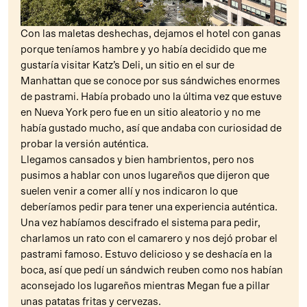
Con las maletas deshechas, dejamos el hotel con ganas
porque teníamos hambre y yo había decidido que me
gustaría visitar Katz’s Deli, un sitio en el sur de
Manhattan que se conoce por sus sándwiches enormes
de pastrami. Había probado uno la última vez que estuve
en Nueva York pero fue en un sitio aleatorio y no me
había gustado mucho, así que andaba con curiosidad de
probar la versión auténtica.
Llegamos cansados y bien hambrientos, pero nos
pusimos a hablar con unos lugareños que dijeron que
suelen venir a comer allí y nos indicaron lo que
deberíamos pedir para tener una experiencia auténtica.
Una vez habíamos descifrado el sistema para pedir,
charlamos un rato con el camarero y nos dejó probar el
pastrami famoso. Estuvo delicioso y se deshacía en la
boca, así que pedí un sándwich reuben como nos habían
aconsejado los lugareños mientras Megan fue a pillar
unas patatas fritas y cervezas.