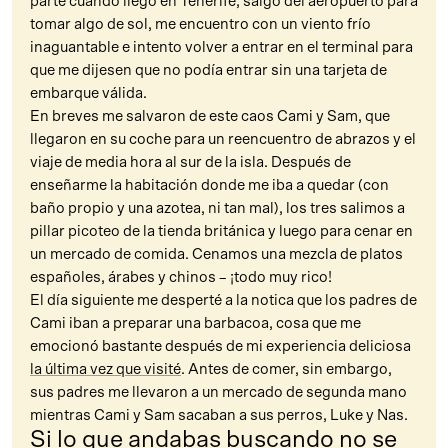
parte cuando llego en Tenerife, salgo del aeropuerto para
tomar algo de sol, me encuentro con un viento frío
inaguantable e intento volver a entrar en el terminal para
que me dijesen que no podía entrar sin una tarjeta de
embarque válida.
En breves me salvaron de este caos Cami y Sam, que
llegaron en su coche para un reencuentro de abrazos y el
viaje de media hora al sur de la isla. Después de
enseñarme la habitación donde me iba a quedar (con
baño propio y una azotea, ni tan mal), los tres salimos a
pillar picoteo de la tienda británica y luego para cenar en
un mercado de comida. Cenamos una mezcla de platos
españoles, árabes y chinos – ¡todo muy rico!
El día siguiente me desperté a la notica que los padres de
Cami iban a preparar una barbacoa, cosa que me
emocionó bastante después de mi experiencia deliciosa
la última vez que visité
. Antes de comer, sin embargo,
sus padres me llevaron a un mercado de segunda mano
mientras Cami y Sam sacaban a sus perros, Luke y Nas.
Si lo que andabas buscando no se