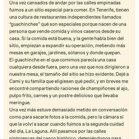
Una vez cansados de andar por las calles empinadas
fuimos a un sitio especial para comer. En Tenerife, tienen
una cultura de restaurantes independientes llamados
“guachinches” qué son especiales porque nacen de una
persona que vende comida y vinos caseros desde su
casa. Si la comida está buena, y la gente habla bien del
sitio, empiezan a expandir su operación, metiendo más
mesas en garajes, jardines, sótanos y donde quepan.
El guachinche en el que comimos parecía una casa
cualquiera desde fuera, pero una vez que nos dirigieron a
nuestra mesa, el tamaño del sitio se hizo evidente. Dejé a
Cami y su familia que eligiesen qué pedir, y en breves me
encontré compartiendo raciones de champiñones al ajo,
pulpo frito, carnes y un postre delicioso que llevaba
meringue.
Una vez más estuve demasiado metido en conversación
como para sacarle fotos a la comida, pero la cámara sí
que la volví a sacar cuando fuimos a la segunda cuidad
del día, La Laguna. Allí pasamos por las calles
pintorescas del casco histórico, deteniéndonos para