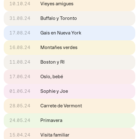
10.10.24
Vieyes amigues
31.08.24
Buffalo y Toronto
17.08.24
Gais en Nueva York
16.08.24
Montañes verdes
11.08.24
Boston y RI
17.06.24
Oslo, bebé
01.06.24
Sophie y Joe
28.05.24
Carrete de Vermont
24.05.24
Primavera
15.04.24
Visita familiar