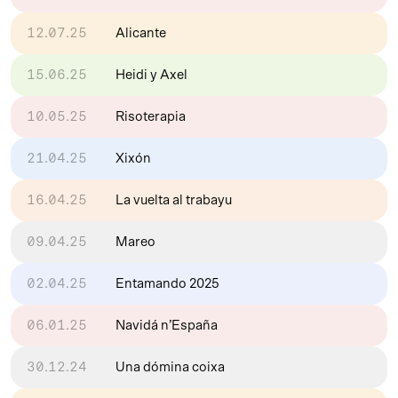
12.07.25
Alicante
15.06.25
Heidi y Axel
10.05.25
Risoterapia
21.04.25
Xixón
16.04.25
La vuelta al trabayu
09.04.25
Mareo
02.04.25
Entamando 2025
06.01.25
Navidá n’España
30.12.24
Una dómina coixa